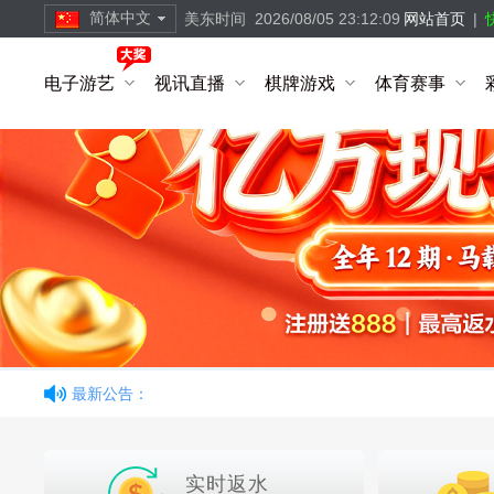
简体中文
美东时间
2026/08/05 23:12:09
网站首页
|
繁體中文
电子游艺
视讯直播
棋牌游戏
体育赛事
简体中文
English
最新公告：
实时返水