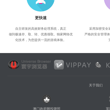
更快速
自主研发的高效财务处理系统，真正
采用加密安全通
做到极速存、取、转、优惠领取。独家网络优
严格的安全管理体
化技术，为您提供一流的游戏体验。
关于我们
澳门政府网投牌照
英